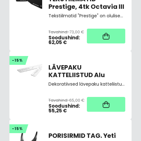
Prestige, 4tk Octavia III
Tekstiilmatid "Prestige" on olulised reisimugavust silmas pidades. Nad on kauakestvamad kui "Standard" matid, näevad head välja, on juhi jalge all mugavad ning püüavad kinni reisijate jalgadega salongi kantud mustuse.
Tavahind:
73,00 €
Kaup tootja laos,
tarne üldjuhul 4
Soodushind:
tööpäeva
62,05 €
-15%
LÄVEPAKU
KATTELIISTUD Alu
Dekoratiivsed lävepaku katteliistud, alu
Tavahind:
65,00 €
Kaup tootja laos,
tarne üldjuhul 4
Soodushind:
tööpäeva
55,25 €
-15%
PORISIRMID TAG. Yeti