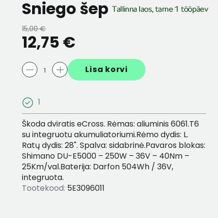
Sniego šepetys
ET
2 viename vaikiška kelioninė
ADAPTER USB C 
pagalvė
15,00 €
7,01 €
5,96 €
12,75 €
ragd L
19,00 €
16,15 €
Lisa korvi
1
Škoda dviratis eCross. Rėmas: aliuminis 6061.T6
su integruotu akumuliatoriumi.Rėmo dydis: L.
Ratų dydis: 28". Spalva: sidabrinė.Pavaros blokas:
Shimano DU-E5000 – 250W – 36V – 40Nm –
25Km/val.Baterija: Darfon 504Wh / 36V,
integruota.
Tootekood:
5E3096011