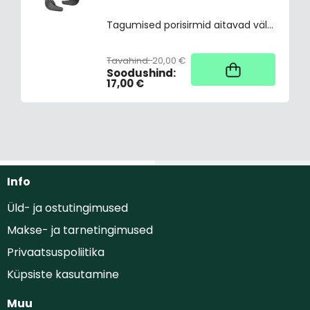
Tagumised porisirmid aitavad vältida auto määrdumist ning hoida ära pori, lume või kruusa tekitatud kahjustused, sobitudes seejuures ideaalselt auto disainiga. Materjal: plastik. Pakendis 2 porisirmi + kinnitusvahendid.
Tavahind:
20,00 €
Kaup tootja laos,
tarne üldjuhul 4
Soodushind:
tööpäeva
17,00 €
Info
Üld- ja ostutingimused
Makse- ja tarnetingimused
Privaatsuspoliitika
Küpsiste kasutamine
Muu