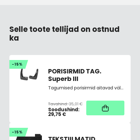
Selle toote tellijad on ostnud
ka
-15%
PORISIRMID TAG.
Superb III
Tagumised porisirmid aitavad vältida auto määrdumist ning hoida ära pori, lume või kruusa tekitatud kahjustused, sobitudes seejuures ideaalselt auto disainiga. Materjal: plastik. Pakendis 2 porisirmi + kinnitusvahendid.
Tavahind:
35,01 €
2
Soodushind:
29,75 €
-15%
TEKSTIILMATID