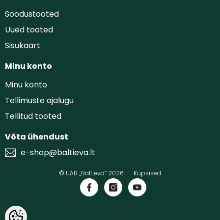
Soodustooted
Uued tooted
Sisukaart
Minu konto
Minu konto
Tellimuste ajalugu
Tellitud tooted
Võta ühendust
e-shop@baltieva.lt
© UAB „Baltieva“ 2026
Küpsised