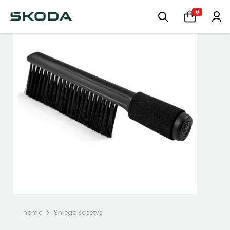
0
-15%
home
Sniego šepetys