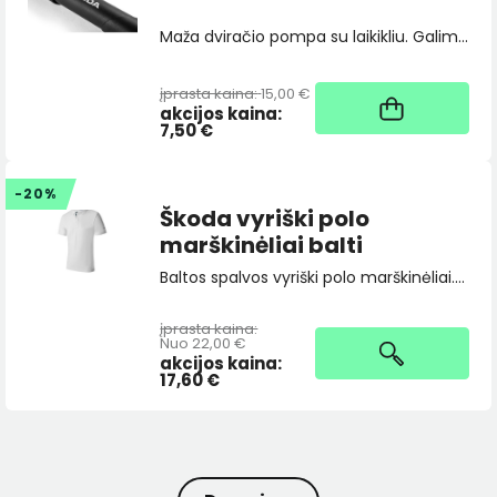
Maža dviračio pompa su laikikliu. Galima naudoti visų tipų vožtuvams (AV - moto, FV - galus, DV - classic).Ilgis 21cm. Slėgis 120PSI/8bar.Svoris 135 g.
įprasta kaina:
15,00 €
1
akcijos kaina:
7,50 €
-20%
Škoda vyriški polo
marškinėliai balti
Baltos spalvos vyriški polo marškinėliai. Ant kairės rankovės uždėtas išsiuvinėtas Škoda logotipas.100% medvilnė
įprasta kaina:
1
Nuo 22,00 €
akcijos kaina:
17,60 €