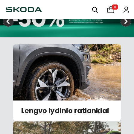
0
Lengvo lydinio ratlankiai