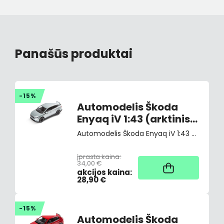
Panašūs produktai
-15%
Automodelis Škoda
Enyaq iV 1:43 (arktinis
sidabras)
Automodelis Škoda Enyaq iV 1:43 (arktinis sidabras)
įprasta kaina:
34,00 €
Užsakant
akcijos kaina:
28,90 €
-15%
Automodelis Škoda