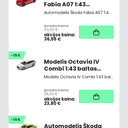
Fabia A07 1:43
(aksominės raudonos
Automodelis Škoda Fabia A07 1:43 (aksominės raudonos spalvos)
spalvos)
įprasta kaina:
43,00 €
Užsakant
akcijos kaina:
36,55 €
-15%
Modelis Octavia IV
Combi 1:43 baltas
mėnulis
Modelis Octavia IV Combi 1:43 baltas mėnulis
įprasta kaina:
28,00 €
Užsakant
akcijos kaina:
23,80 €
-15%
Automodelis Škoda