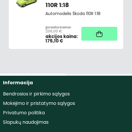
110R 1:18
Automodelis Škoda 110R 1:18
įprasta kaina:
206,00 €
Užsakant
akcijos kaina:
175,10 €
Informacija
Bendrosios ir pirkimo sąlygos
Mokėjimo ir pristatymo sąlygos
Privatumo politika
Slapukų naudojimas