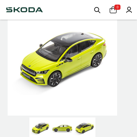
0
-15%