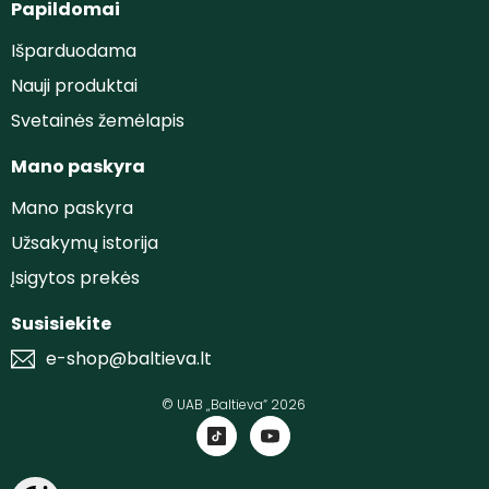
Papildomai
Išparduodama
Nauji produktai
Svetainės žemėlapis
Mano paskyra
Mano paskyra
Užsakymų istorija
Įsigytos prekės
Susisiekite
e-shop@baltieva.lt
© UAB „Baltieva“ 2026