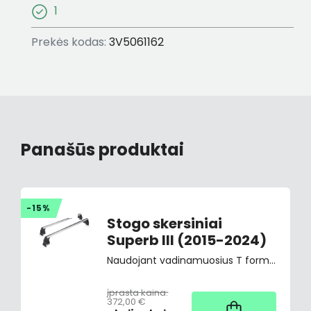
1
Prekės kodas:
3V5061162
Panašūs produktai
-15%
Stogo skersiniai
Superb III (2015-2024)
Naudojant vadinamuosius T formos griovelius, ant stogo skersinių galima montuoti kitas patogias ir rakinamas transportavimo sistemas, tokias kaip dviračių ar slidžių laikikliai, slidžių ar snieglenčių dėžės, bagažo krepšys ir kt.
įprasta kaina:
372,00 €
Užsakant