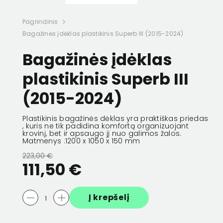
elioninė
Adapteris USB Scala
Akiniai fotoch
Pagrindinis
Bagažinės įdėklas plastikinis Superb III (2015-2024)
4,01 €
2,00 €
64,00 €
54,40 
Bagažinės įdėklas
plastikinis Superb III
(2015-2024)
Plastikinis bagažinės dėklas yra praktiškas priedas
, kuris ne tik padidina komfortą organizuojant
krovinį, bet ir apsaugo jį nuo galimos žalos.
Matmenys :1200 x 1050 x 150 mm
223,00 €
111,50 €
Į krepšelį