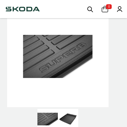
0
-50%