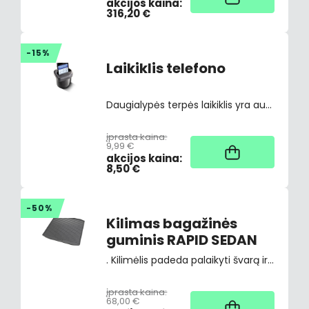
akcijos kaina:
316,20 €
-15%
Laikiklis telefono
Daugialypės terpės laikiklis yra automobilio priekyje esančioje vidurinėje konsolėje. Naudojamas mobiliajam telefonui, mp3 grotuvui ar panašiems daiktams atidėti.
įprasta kaina:
1
9,99 €
akcijos kaina:
8,50 €
-50%
Kilimas bagažinės
guminis RAPID SEDAN
. Kilimėlis padeda palaikyti švarą ir malonų vaizdą bagažinėje. Be to, jis neleidžia gabenamiems daiktams ir bagažui slysti. Kilimėlis puikiai telpa bagažo skyriuje, jį lengva įdėti ir jo nereikia tvirtinti
įprasta kaina:
2
68,00 €