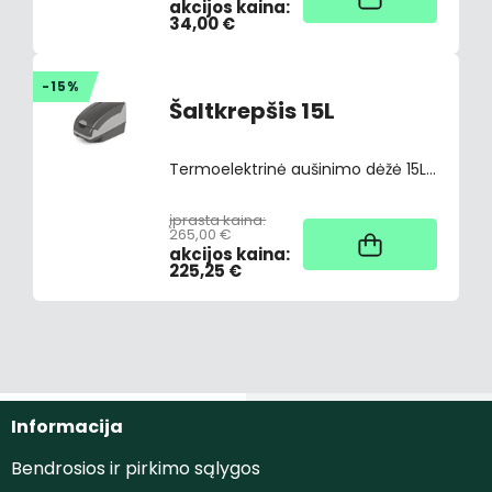
akcijos kaina:
34,00 €
-15%
Šaltkrepšis 15L
Termoelektrinė aušinimo dėžė 15L Svoris: 5,2 kg Maitinimas: iš 12 V lizdo Apsauga nuo akumuliatoriaus išsekimo. Vidinė erdvė: 35,8x20,4x26,1 cm
įprasta kaina:
265,00 €
Užsakant
akcijos kaina:
225,25 €
Informacija
Bendrosios ir pirkimo sąlygos